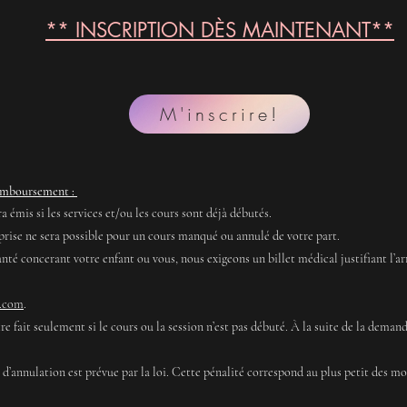
** INSCRIPTION DÈS MAINTENANT**
M'inscrire!
remboursement :
émis si les services et/ou les cours sont déjà débutés.
rise ne sera possible pour un cours manqué ou annulé de votre part.
anté concerant votre enfant ou vous, nous exigeons un billet médical justifiant l’a
l.com
.
 fait seulement si le cours ou la session n’est pas débuté. À la suite de la dema
 d’annulation est prévue par la loi. Cette pénalité correspond au plus petit des mo