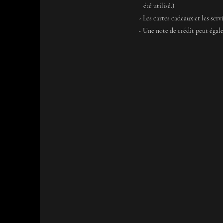
été utilisé.)
- Les cartes cadeaux et les ser
- Une note de crédit peut éga