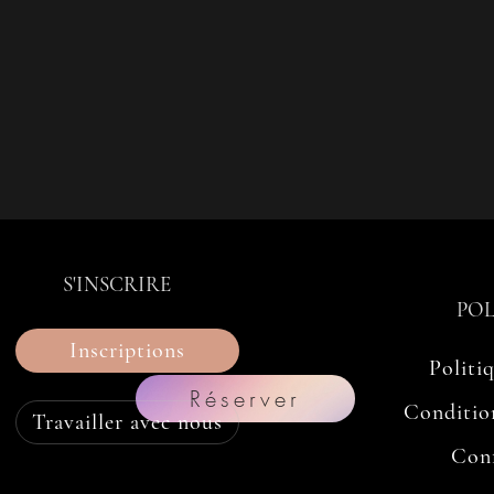
S'INSCRIRE
POL
Inscriptions
Politi
Réserver
Condition
Travailler avec nous
Conf