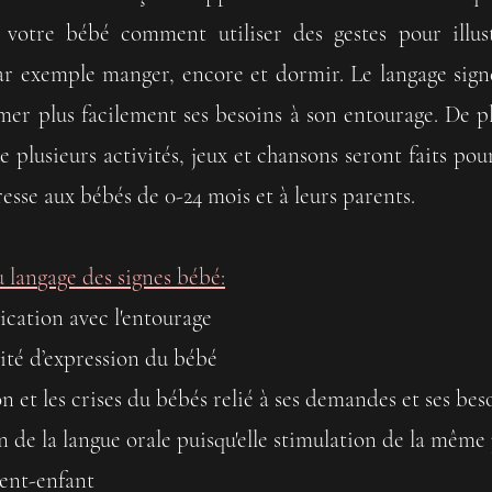
Prix : 60$ (tx incl.)
votre bébé comment utiliser des gestes pour illust
r exemple manger, enc
ore et dormir.
Le lang
age sig
Réserver
imer plus facilement ses besoins à son entourage.
De pl
 plusieurs activités, jeux et chansons seront faits pour 
resse aux bébés de 0-24
mois et à leurs parents
.
u lan
gage d
es s
ignes bébé:
ication avec l'entourage
ité d’expression du bébé
on et les crises du bébés relié à ses demandes et ses bes
ion de la langue orale puisqu'elle stimulation de la mêm
rent-enfant