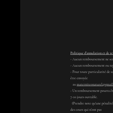
Politique d’annulation et de 
-
Aucun remboursement ne sera 
- Aucun r
emboursement ou rep
- Pour toute particularité de s
être envoyée
au
m
aterniteonaturel@gmai
- Un remboursement pourra être
7-10 jours ouvrable.
(Prendre note qu'u
ne pénalité
des cours qui n’ont pas