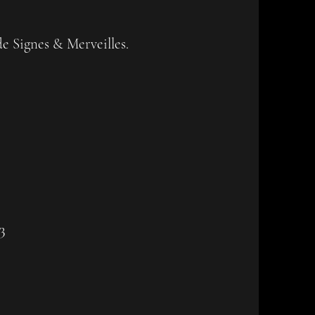
de Signes & Merveilles.
03
e