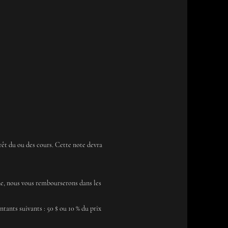
rrêt du ou des cours. Cette note devra
nde, nous vous rembourserons dans les
ntants suivants : 50 $ ou 10 % du prix