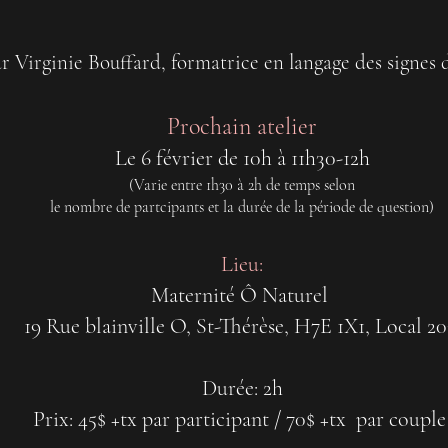
ar Virginie Bouffard, formatrice en langage
des signes 
Pro
chain atelier
Le 6 février de 10h à 11h30-12h
(Varie entre 1h30 à 2h de temps selon
le nombre de partcipants et la durée de la période de question)
Lieu:
Maternité
Ô Naturel
19 Rue blainville O, St-Thérèse, H7E 1X1, Local 2
Durée: 2h
Prix:
45$ +tx par participant / 70$ +tx par coupl