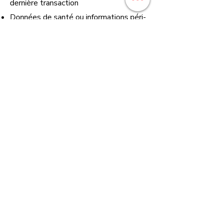
dernière transaction
Données de santé ou informations péri-
natales : durée du suivi + 7 ans
Données de transaction et de paiement
: 7 ans (exigences fiscales et légales)
Billets médicaux transmis pour motif
d'annulation : durée de traitement de la
demande uniquement
10. Vos droits
Conformément à la Loi 25 du Québec,
vous avez le droit de :
Accéder à vos renseignements
personnels détenus par Maternité Ô
Naturel