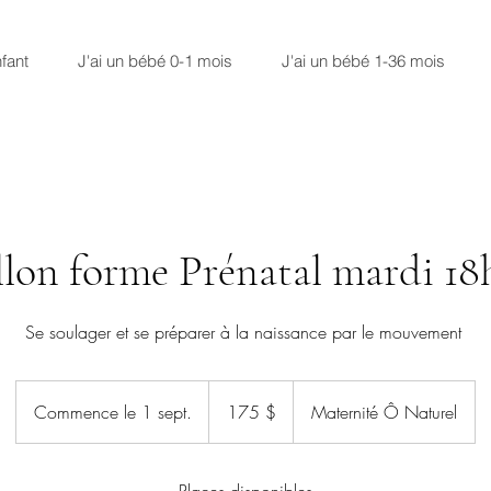
fant
J'ai un bébé 0-1 mois
J'ai un bébé 1-36 mois
llon forme Prénatal mardi 18
Se soulager et se préparer à la naissance par le mouvement
175 dollars
canadiens
Commence le 1 sept.
C
175 $
Maternité Ô Naturel
o
m