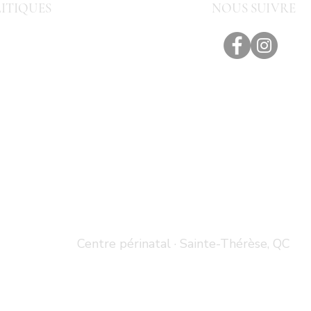
ITIQUES
NOUS SUIVRE
que du centre
s d'utilisations
identialité
Centre périnatal · Sainte-Thérèse, QC