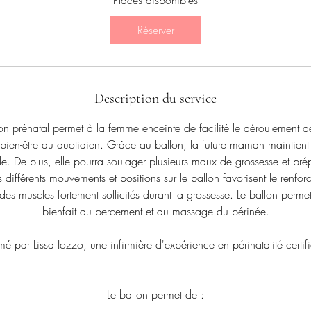
Places disponibles
m
e
Réserver
n
c
e
l
Description du service
e
1
on prénatal permet à la femme enceinte de facilité le déroulement d
s
bien-être au quotidien. Grâce au ballon, la future maman maintien
e
e. De plus, elle pourra soulager plusieurs maux de grossesse et pré
p
différents mouvements et positions sur le ballon favorisent le renforc
t
des muscles fortement sollicités durant la grossesse. Le ballon permet a
.
bienfait du bercement et du massage du périnée.
é par Lissa Iozzo, une infirmière d'expérience en périnatalité certi
Le ballon permet de :