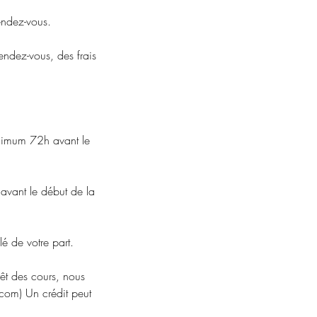
endez-vous.
endez-vous, des frais
inimum 72h avant le
avant le début de la
é de votre part.
rêt des cours, nous
.com) Un crédit peut