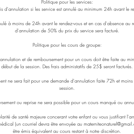
Politique pour les services:
ais d'annulation si les service est annulé au minimum 24h avant le r
annulé à moins de 24h avant le rendez-vous et en cas d'absence au r
d'annulation de 50% du prix du service sera facturé.
​Politique pour les cours de groupe:
annulation et de remboursement pour un cours doit être faite au m
début de la session. Des frais administatifs de 25$ seront facturés.
nt ne sera fait pour une demande d'annulation faite 72h et moins 
session.
sement ou reprise ne sera possible pour un cours manqué ou annul
cularité de santé majeure concerant votre enfant ou vous justifiant l'ar
médical (un courriel devra être envoyée au materniteonaturel@gmail
être émis équivalent au cours restant à notre discrétion.