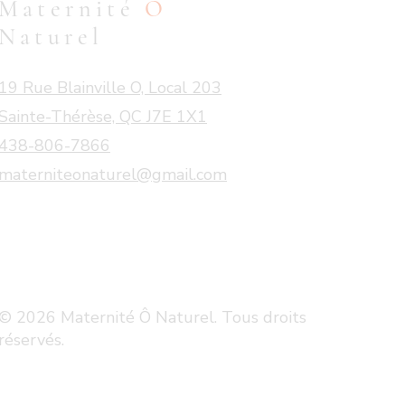
Maternité
Ô
Naturel
19 Rue Blainville O, Local 203
Sainte-Thérèse, QC J7E 1X1
438-806-7866
materniteonaturel@gmail.com
© 2026 Maternité Ô Naturel. Tous droits
réservés.