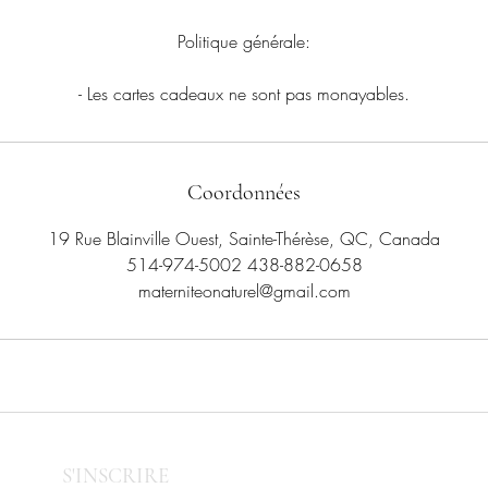
​Politique générale:
- Les cartes cadeaux ne sont pas monayables.
Coordonnées
19 Rue Blainville Ouest, Sainte-Thérèse, QC, Canada
514-974-5002 438-882-0658
materniteonaturel@gmail.com
S'INSCRIRE